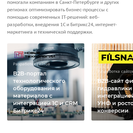
помогали компаниям в Санкт-Петербурге и других
регионах оптимизировать бизнес-процессы с
помощью современных IT-решений: веб-
разработки, внедрения 1С и Битрикс24, интернет-
маркетинга и технической поддержки.
Разработка сайтов
Разработка сайто
B2B-портал
технологического
B2B-сайт фи
оборудования и
гидравлики
материалов с
интеграцией
интеграцией 1С и CRM
УНФ и рост
Битрикс24
конверсии