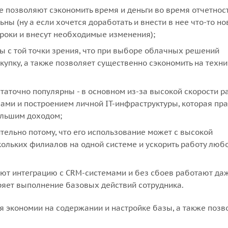
 позволяют сэкономить время и деньги во время отчетност
ы (ну а если хочется доработать и внести в нее что-то но
сроки и внесут необходимые изменения);
ы с той точки зрения, что при выборе облачных решений
окупку, а также позволяет существенно сэкономить на техн
таточно популярны - в основном из-за высокой скорости р
ами и построением личной IT-инфраструктуры, которая пр
ольшим доходом;
ельно потому, что его использование может с высокой
ольких филиалов на одной системе и ускорить работу люб
ют интеграцию с CRM-системами и без сбоев работают даж
яет выполнение базовых действий сотрудника.
ия экономии на содержании и настройке базы, а также поз