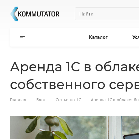
Каталог
Ус
Аренда 1С в облак
собственного сер
—
—
—
Главная
Блог
Статьи по 1С
Аренда 1С в облаке: б