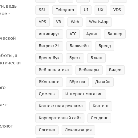
и, ведь
SSL
Telegram
UI
UX
VDS
вое -
VPS
VR
Web
WhatsApp
Антивирус
АТС
Аудит
Баннер
ической
Битрикс24
Блокчейн
Бренд
аботы, а
Бренд-бук
Брест
Бэкап
актически
Веб-аналитика
Вебинары
Видео
ВКонтакте
Вёрстка
Дизайн
ого
Домены
Интернет-магазин
е с
Контекстная реклама
Контент
Корпоративный сайт
Лендинг
воляют
Логотип
Локализация