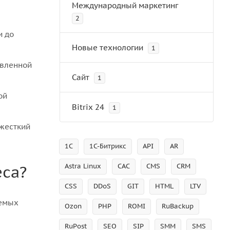
Международный маркетинг
2
и до
Новые технологии
1
овленной
Сайт
1
ой
Bitrix 24
1
 жесткий
1С
1С-Битрикс
API
AR
Astra Linux
CAC
CMS
CRM
еса?
CSS
DDoS
GIT
HTML
LTV
уемых
Ozon
PHP
ROMI
RuBackup
RuPost
SEO
SIP
SMM
SMS