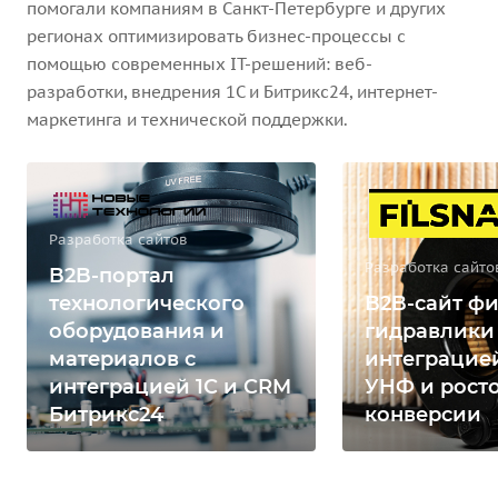
помогали компаниям в Санкт-Петербурге и других
регионах оптимизировать бизнес-процессы с
помощью современных IT-решений: веб-
разработки, внедрения 1С и Битрикс24, интернет-
маркетинга и технической поддержки.
Разработка сайтов
Разработка сайто
B2B-портал
технологического
B2B-сайт фи
оборудования и
гидравлики
материалов с
интеграцией
интеграцией 1С и CRM
УНФ и рост
Битрикс24
конверсии