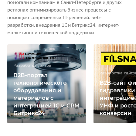
помогали компаниям в Санкт-Петербурге и других
регионах оптимизировать бизнес-процессы с
помощью современных IT-решений: веб-
разработки, внедрения 1С и Битрикс24, интернет-
маркетинга и технической поддержки.
Разработка сайтов
Разработка сайто
B2B-портал
технологического
B2B-сайт фи
оборудования и
гидравлики
материалов с
интеграцией
интеграцией 1С и CRM
УНФ и рост
Битрикс24
конверсии