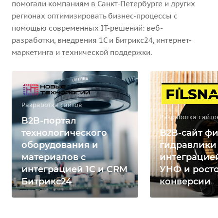
помогали компаниям в Санкт-Петербурге и других
регионах оптимизировать бизнес-процессы с
помощью современных IT-решений: веб-
разработки, внедрения 1С и Битрикс24, интернет-
маркетинга и технической поддержки.
Разработка сайтов
Разработка сайто
B2B-портал
технологического
B2B-сайт фи
оборудования и
гидравлики
материалов с
интеграцией
интеграцией 1С и CRM
УНФ и рост
Битрикс24
конверсии