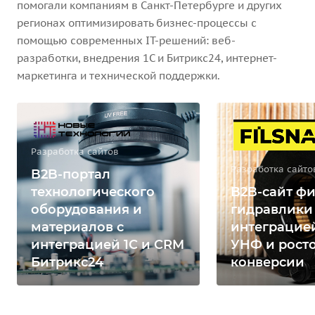
помогали компаниям в Санкт-Петербурге и других
регионах оптимизировать бизнес-процессы с
помощью современных IT-решений: веб-
разработки, внедрения 1С и Битрикс24, интернет-
маркетинга и технической поддержки.
Разработка сайтов
Разработка сайто
B2B-портал
технологического
B2B-сайт фи
оборудования и
гидравлики
материалов с
интеграцией
интеграцией 1С и CRM
УНФ и рост
Битрикс24
конверсии