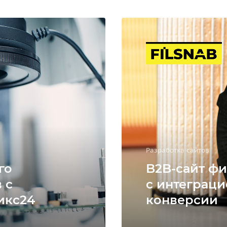
Разработка сайтов
го
B2B-сайт фи
 с
с интеграци
икс24
конверсии