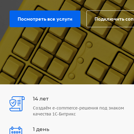
Посмотреть все услуги
Подключить со
14 лет
Создаём e-commerce-решения под знаком
качества 1С-Битрикс
1 день