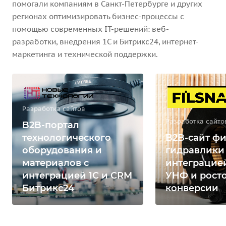
помогали компаниям в Санкт-Петербурге и других
регионах оптимизировать бизнес-процессы с
помощью современных IT-решений: веб-
разработки, внедрения 1С и Битрикс24, интернет-
маркетинга и технической поддержки.
Разработка сайтов
Разработка сайто
B2B-портал
технологического
B2B-сайт фи
оборудования и
гидравлики
материалов с
интеграцией
интеграцией 1С и CRM
УНФ и рост
Битрикс24
конверсии