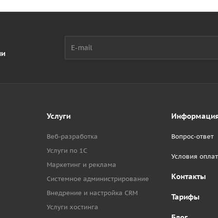
ии
Услуги
Информаци
Веб-разработка
Вопрос-ответ
Услуги по 1С
Условия опла
Маркетинг и реклама
Контакты
Системное администрирование
Внедрение и настройка CRM
Тарифы
Услуги хостинга
Блог