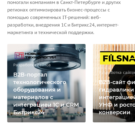
помогали компаниям в Санкт-Петербурге и других
регионах оптимизировать бизнес-процессы с
помощью современных IT-решений: веб-
разработки, внедрения 1С и Битрикс24, интернет-
маркетинга и технической поддержки.
Разработка сайтов
Разработка сайто
B2B-портал
технологического
B2B-сайт фи
оборудования и
гидравлики
материалов с
интеграцией
интеграцией 1С и CRM
УНФ и рост
Битрикс24
конверсии