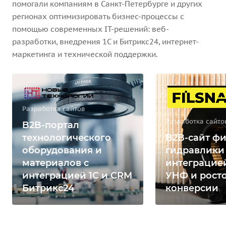
помогали компаниям в Санкт-Петербурге и других
регионах оптимизировать бизнес-процессы с
помощью современных IT-решений: веб-
разработки, внедрения 1С и Битрикс24, интернет-
маркетинга и технической поддержки.
Разработка сайтов
Разработка сайто
B2B-портал
технологического
B2B-сайт фи
оборудования и
гидравлики
материалов с
интеграцией
интеграцией 1С и CRM
УНФ и рост
Битрикс24
конверсии