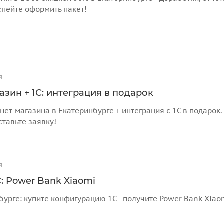
спейте оформить пакет!
я
азин + 1С: интеграция в подарок
нет-магазина в Екатеринбурге + интеграция с 1С в подарок
ставьте заявку!
я
: Power Bank Xiaomi
бурге: купите конфигурацию 1С - получите Power Bank Xiao