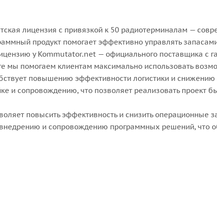
нтская лицензия с привязкой к 50 радиотерминалам — сов
граммный продукт помогает эффективно управлять запасами
лицензию у Kommutator.net — официального поставщика с 
ге мы помогаем клиентам максимально использовать возмож
обствует повышению эффективности логистики и снижению 
йке и сопровождению, что позволяет реализовать проект б
воляет повысить эффективность и снизить операционные з
 внедрению и сопровождению программных решений, что о