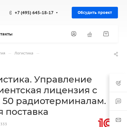
+7 (495) 645-18-17
Обсудить проект
такты
—
—
тия
Логистика
истика. Управление
иентская лицензия с
 50 радиотерминалам.
я поставка
5333