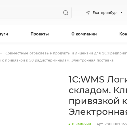
Екатеринбург
луги
Проекты
О компании
Кон
—
Совместные отраслевые продукты и лицензии для 1С:Предприя
 с привязкой к 50 радиотерминалам. Электронная поставка
1С:WMS Лог
складом. Кл
привязкой к
Электронна
В наличии
Арт.
290000186