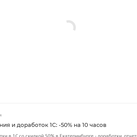
я
ия и доработок 1С: -50% на 10 часов
тки в 1С со скидкой 50% в Екатеринбурге - доработки, отч