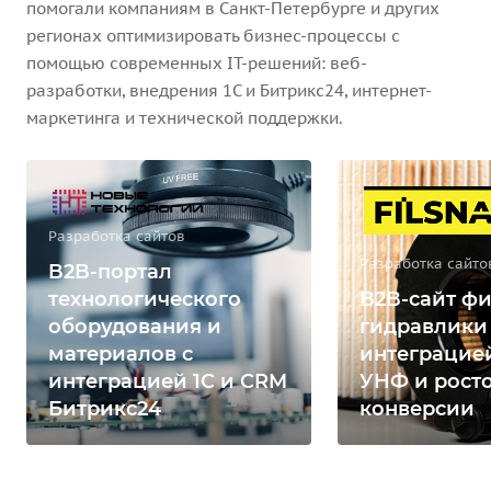
помогали компаниям в Санкт-Петербурге и других
регионах оптимизировать бизнес-процессы с
помощью современных IT-решений: веб-
разработки, внедрения 1С и Битрикс24, интернет-
маркетинга и технической поддержки.
Разработка сайтов
Разработка сайто
B2B-портал
технологического
B2B-сайт фи
оборудования и
гидравлики
материалов с
интеграцией
интеграцией 1С и CRM
УНФ и рост
Битрикс24
конверсии