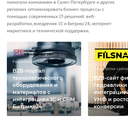
помогали компаниям в Санкт-Петербурге и других
регионах оптимизировать бизнес-процессы с
помощью современных IT-решений: веб-
разработки, внедрения 1С и Битрикс24, интернет-
маркетинга и технической поддержки.
Разработка сайтов
Разработка сайто
B2B-портал
технологического
B2B-сайт фи
оборудования и
гидравлики
материалов с
интеграцией
интеграцией 1С и CRM
УНФ и рост
Битрикс24
конверсии