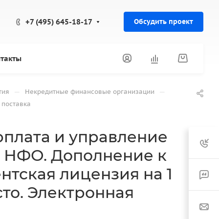
+7 (495) 645-18-17
Обсудить проект
такты
—
—
тия
Некредитные финансовые организации
 поставка
рплата и управление
 НФО. Дополнение к
ентская лицензия на 1
то. Электронная