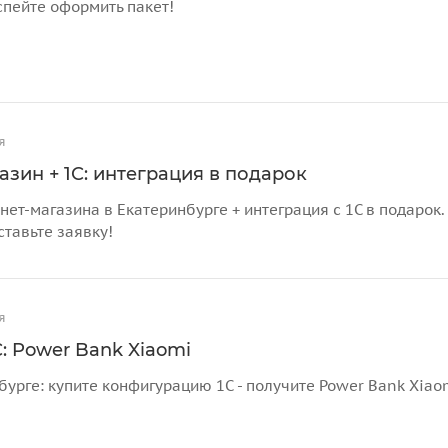
спейте оформить пакет!
я
азин + 1С: интеграция в подарок
нет-магазина в Екатеринбурге + интеграция с 1С в подарок
ставьте заявку!
я
: Power Bank Xiaomi
бурге: купите конфигурацию 1С - получите Power Bank Xiao