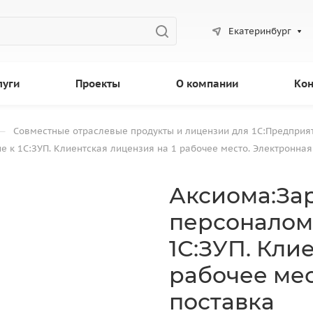
Екатеринбург
луги
Проекты
О компании
Кон
—
Совместные отраслевые продукты и лицензии для 1С:Предприя
 к 1С:ЗУП. Клиентская лицензия на 1 рабочее место. Электронная
Аксиома:За
персоналом
1С:ЗУП. Кли
рабочее мес
поставка