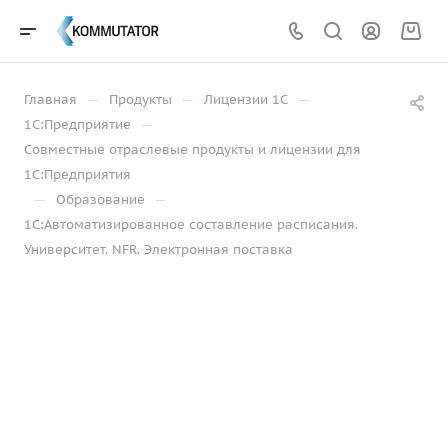
—
—
—
Главная
Продукты
Лицензии 1С
—
1С:Предприятие
Совместные отраслевые продукты и лицензии для
1С:Предприятия
—
—
Образование
1С:Автоматизированное составление расписания.
Университет. NFR. Электронная поставка