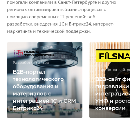
помогали компаниям в Санкт-Петербурге и других
регионах оптимизировать бизнес-процессы с
помощью современных IT-решений: веб-
разработки, внедрения 1С и Битрикс24, интернет-
маркетинга и технической поддержки.
Разработка сайтов
Разработка сайто
B2B-портал
технологического
B2B-сайт фи
оборудования и
гидравлики
материалов с
интеграцией
интеграцией 1С и CRM
УНФ и рост
Битрикс24
конверсии