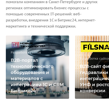
помогали компаниям в Санкт-Петербурге и других
регионах оптимизировать бизнес-процессы с
помощью современных IT-решений: веб-
разработки, внедрения 1С и Битрикс24, интернет-
маркетинга и технической поддержки.
Разработка сайтов
Разработка сайто
B2B-портал
технологического
B2B-сайт фи
оборудования и
гидравлики
материалов с
интеграцией
интеграцией 1С и CRM
УНФ и рост
Битрикс24
конверсии