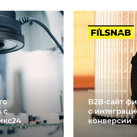
Разработка сайтов
го
B2B-сайт фи
 с
с интеграци
икс24
конверсии