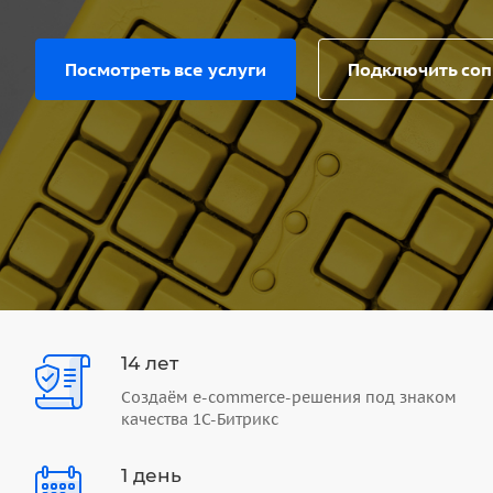
Посмотреть все услуги
Подключить со
14 лет
Создаём e-commerce-решения под знаком
качества 1С-Битрикс
1 день