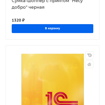
Сумка-шоппер с принтом "Несу
добро" черная
1320 ₽
В корзину