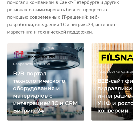
помогали компаниям в Санкт-Петербурге и других
регионах оптимизировать бизнес-процессы с
помощью современных IT-решений: веб-
разработки, внедрения 1С и Битрикс24, интернет-
маркетинга и технической поддержки.
Разработка сайтов
Разработка сайто
B2B-портал
технологического
B2B-сайт фи
оборудования и
гидравлики
материалов с
интеграцией
интеграцией 1С и CRM
УНФ и рост
Битрикс24
конверсии