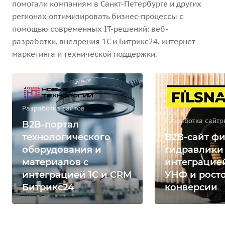
помогали компаниям в Санкт-Петербурге и других
регионах оптимизировать бизнес-процессы с
помощью современных IT-решений: веб-
разработки, внедрения 1С и Битрикс24, интернет-
маркетинга и технической поддержки.
Разработка сайтов
Разработка сайто
B2B-портал
технологического
B2B-сайт фи
оборудования и
гидравлики
материалов с
интеграцией
интеграцией 1С и CRM
УНФ и рост
Битрикс24
конверсии