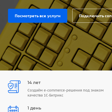
Посмотреть все услуги
Подключить со
14 лет
Создаём e-commerce-решения под знаком
качества 1С-Битрикс
1 день