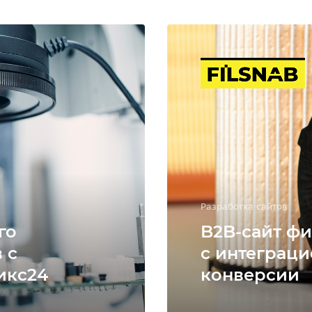
Разработка сайтов
го
B2B-сайт фи
 с
с интеграци
икс24
конверсии