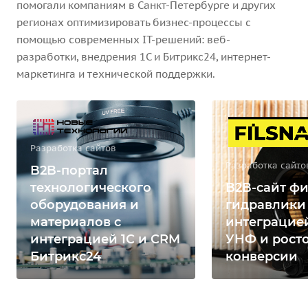
помогали компаниям в Санкт-Петербурге и других
регионах оптимизировать бизнес-процессы с
помощью современных IT-решений: веб-
разработки, внедрения 1С и Битрикс24, интернет-
маркетинга и технической поддержки.
Разработка сайтов
Разработка сайто
B2B-портал
технологического
B2B-сайт фи
оборудования и
гидравлики
материалов с
интеграцией
интеграцией 1С и CRM
УНФ и рост
Битрикс24
конверсии