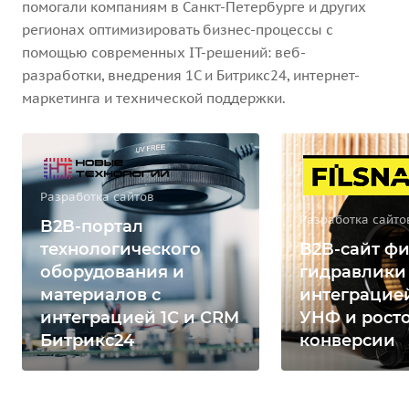
помогали компаниям в Санкт-Петербурге и других
регионах оптимизировать бизнес-процессы с
помощью современных IT-решений: веб-
разработки, внедрения 1С и Битрикс24, интернет-
маркетинга и технической поддержки.
Разработка сайтов
Разработка сайто
B2B-портал
технологического
B2B-сайт фи
оборудования и
гидравлики
материалов с
интеграцией
интеграцией 1С и CRM
УНФ и рост
Битрикс24
конверсии