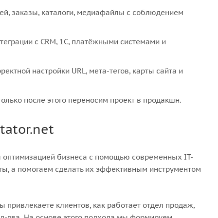
ей, заказы, каталоги, медиафайлы с соблюдением
теграции с CRM, 1С, платёжными системами и
ректной настройки URL, мета-тегов, карты сайта и
только после этого переносим проект в продакшн.
ator.net
ся оптимизацией бизнеса с помощью современных IT-
ты, а помогаем сделать их эффективным инструментом
ы привлекаете клиентов, как работает отдел продаж,
од-два. На основе этого подхода мы формируем