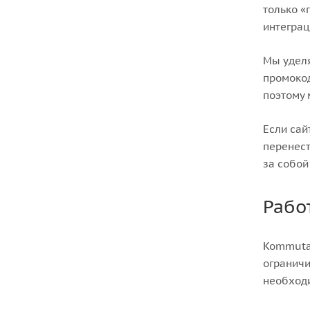
только «
интеграц
Мы уделя
промокод
поэтому 
Если сай
перенест
за собой
Рабо
Kommutat
ограничи
необходи