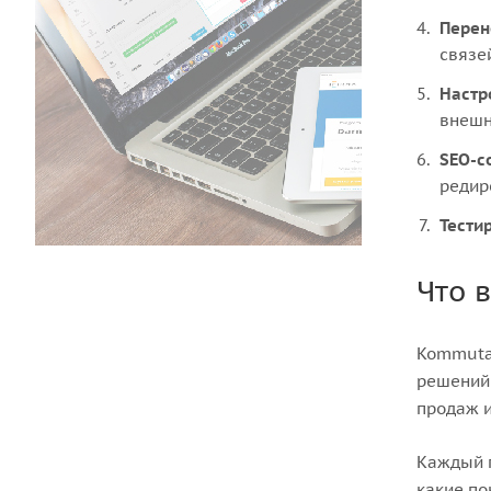
Перен
связе
Настр
внешн
SEO-с
редир
Тести
Что 
Kommutat
решений 
продаж и
Каждый п
какие по