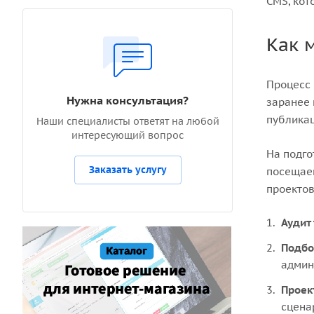
CMS, кот
Как 
Процесс 
Нужна консультация?
заранее 
публикац
Наши специалисты ответят на любой
интересующий вопрос
На подго
Заказать услугу
посещаем
проектов
Аудит
Подбо
админ
Проек
сцена