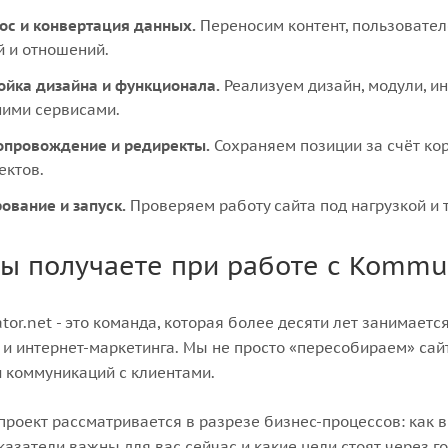
ос и конвертация данных.
Переносим контент, пользовател
й и отношений.
ойка дизайна и функционала.
Реализуем дизайн, модули, ин
ими сервисами.
опровождение и редиректы.
Сохраняем позиции за счёт кор
ектов.
рование и запуск.
Проверяем работу сайта под нагрузкой и 
вы получаете при работе с Kommut
or.net - это команда, которая более десяти лет занимает
и интернет-маркетинга. Мы не просто «пересобираем» сай
 коммуникаций с клиентами.
роект рассматривается в разрезе бизнес-процессов: как в
казатели важны для вас сейчас и какие цели стоят через г