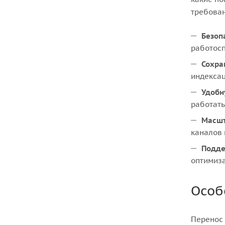
требован
Безоп
работосп
Сохра
индекса
Удобн
работать
Масшт
каналов 
Подде
оптимиз
Особ
Перенос 