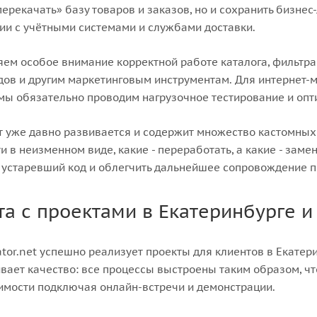
перекачать» базу товаров и заказов, но и сохранить бизнес-
ии с учётными системами и службами доставки.
ем особое внимание корректной работе каталога, фильтрам,
ов и другим маркетинговым инструментам. Для интернет-ма
мы обязательно проводим нагрузочное тестирование и опт
т уже давно развивается и содержит множество кастомных 
и в неизменном виде, какие - переработать, а какие - зам
 устаревший код и облегчить дальнейшее сопровождение п
та с проектами в Екатеринбурге и
or.net успешно реализует проекты для клиентов в Екатерин
вает качество: все процессы выстроены таким образом, чт
мости подключая онлайн-встречи и демонстрации.