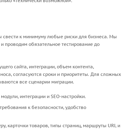
только «технически возможной».
ы свести к минимуму любые риски для бизнеса. Мы
 и проводим обязательное тестирование до
щего сайта, интеграции, объем контента,
носа, согласуются сроки и приоритеты. Для сложных
ываются все сценарии миграции.
 модули, интеграции и SEO-настройки.
требования к безопасности, удобство
у, карточки товаров, типы страниц, маршруты URL и