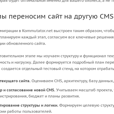
орая будет оптимальной именно для вашего бизнеса, а не 
мы переносим сайт на другую CMS
миграции в Kommutator.net выстроен таким образом, чтоб
планируем каждый этап, согласуем все ключевые решения
ии обновленного сайта.
товительном этапе мы изучаем структуру и функционал теку
ость и нагрузку. Далее формируется подробный план пере
 создается отдельный тестовый стенд, на котором отрабат
 текущего сайта.
Оцениваем CMS, архитектуру, базу данных,
р и согласование новой CMS.
Учитываем масштаб проекта, 
истрирования, бюджет и планы развития.
тирование структуры и логики.
Формируем целевую структур
рии работы пользователей.