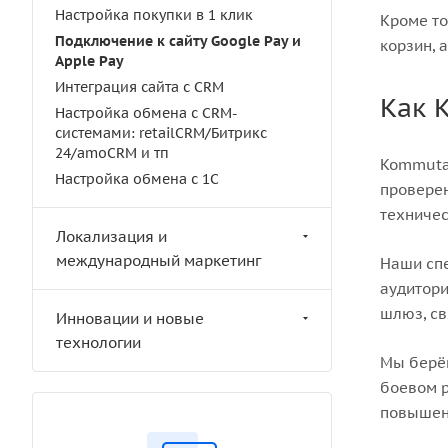
Настройка покупки в 1 клик
Кроме то
Подключение к сайту Google Pay и
корзин, 
Apple Pay
Интеграция сайта с CRM
Как 
Настройка обмена с CRM-
cистемами: retailCRM/Битрикс
24/amoCRM и тп
Kommutat
Настройка обмена с 1С
проверен
техничес
Локализация и
международный маркетинг
Наши спе
аудитори
шлюз, св
Инновации и новые
технологии
Мы берём
боевом р
повышени