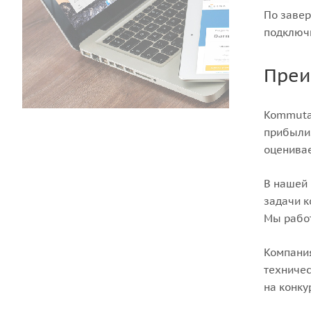
По завер
подключ
Преи
Kommutat
прибыли.
оценивае
В нашей 
задачи к
Мы работ
Компания
техничес
на конку