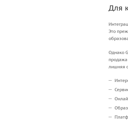
Для 
Интеграц
Это преж
образов
Однако G
продажа 
лишняя с
Интер
Серви
Онлай
Образ
Платф