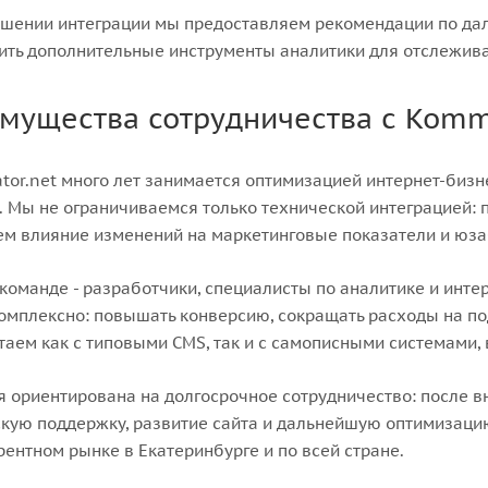
шении интеграции мы предоставляем рекомендации по да
ить дополнительные инструменты аналитики для отслежив
мущества сотрудничества с Komm
or.net много лет занимается оптимизацией интернет-бизн
 Мы не ограничиваемся только технической интеграцией: п
м влияние изменений на маркетинговые показатели и юза
команде - разработчики, специалисты по аналитике и инте
омплексно: повышать конверсию, сокращать расходы на п
аем как с типовыми CMS, так и с самописными системами
 ориентирована на долгосрочное сотрудничество: после 
кую поддержку, развитие сайта и дальнейшую оптимизацию
рентном рынке в Екатеринбурге и по всей стране.