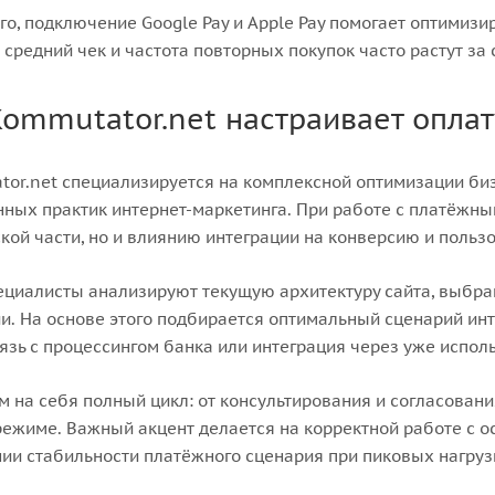
го, подключение Google Pay и Apple Pay помогает оптимиз
а средний чек и частота повторных покупок часто растут за 
Kommutator.net настраивает оплату
or.net специализируется на комплексной оптимизации би
ных практик интернет-маркетинга. При работе с платёжн
кой части, но и влиянию интеграции на конверсию и польз
циалисты анализируют текущую архитектуру сайта, выбра
и. На основе этого подбирается оптимальный сценарий и
язь с процессингом банка или интеграция через уже испол
 на себя полный цикл: от консультирования и согласовани
ежиме. Важный акцент делается на корректной работе с о
и стабильности платёжного сценария при пиковых нагруз