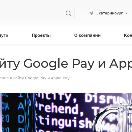
Екатеринбург
луги
Проекты
О компании
Кон
ту Google Pay и App
ние к сайту Google Pay и Apple Pay