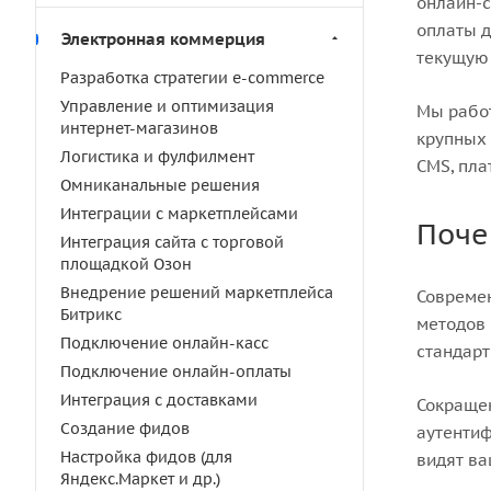
онлайн-с
оплаты д
Электронная коммерция
текущую 
Разработка стратегии e-commerce
Управление и оптимизация
Мы работ
интернет-магазинов
крупных
Логистика и фулфилмент
CMS, пла
Омниканальные решения
Интеграции с маркетплейсами
Поче
Интеграция сайта с торговой
площадкой Озон
Внедрение решений маркетплейса
Современ
Битрикс
методов 
Подключение онлайн-касс
стандарт
Подключение онлайн-оплаты
Интеграция с доставками
Сокращен
Создание фидов
аутентиф
Настройка фидов (для
видят ва
Яндекс.Маркет и др.)