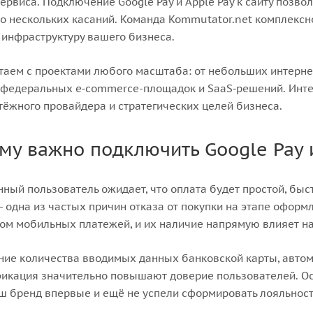
ервиса. Подключение Google Pay и Apple Pay к сайту позво
о нескольких касаний. Команда Kommutator.net комплексно
инфраструктуру вашего бизнеса.
аем с проектами любого масштаба: от небольших интернет
 федеральных e‑commerce-площадок и SaaS‑решений. Инте
тёжного провайдера и стратегических целей бизнеса.
му важно подключить Google Pay 
ный пользователь ожидает, что оплата будет простой, бы
- одна из частых причин отказа от покупки на этапе оформл
ом мобильных платежей, и их наличие напрямую влияет на
ие количества вводимых данных банковской карты, автом
икация значительно повышают доверие пользователей. Ос
ш бренд впервые и ещё не успели сформировать лояльност