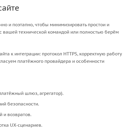
сайте
чно и поэтапно, чтобы минимизировать простои и
 с вашей технической командой или полностью берём
йта к интеграции: протокол HTTPS, корректную работу
гласуем платёжного провайдера и особенности
платёжный шлюз, агрегатор).
ний безопасности.
й и возвратов.
отка UX‑сценариев.