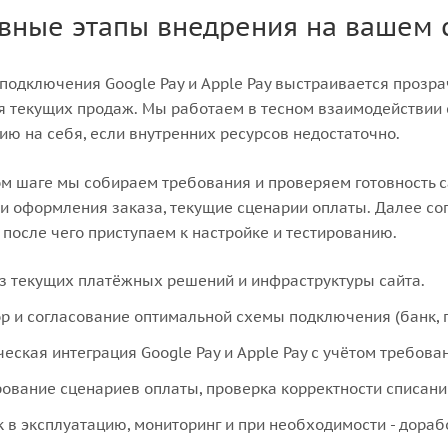
вные этапы внедрения на вашем 
подключения Google Pay и Apple Pay выстраивается прозра
я текущих продаж. Мы работаем в тесном взаимодействии
ию на себя, если внутренних ресурсов недостаточно.
м шаге мы собираем требования и проверяем готовность са
и оформления заказа, текущие сценарии оплаты. Далее со
 после чего приступаем к настройке и тестированию.
з текущих платёжных решений и инфраструктуры сайта.
р и согласование оптимальной схемы подключения (банк, 
ческая интеграция Google Pay и Apple Pay с учётом требова
рование сценариев оплаты, проверка корректности списани
к в эксплуатацию, мониторинг и при необходимости - дораб