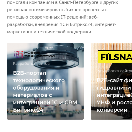
помогали компаниям в Санкт-Петербурге и других
регионах оптимизировать бизнес-процессы с
помощью современных IT-решений: веб-
разработки, внедрения 1С и Битрикс24, интернет-
маркетинга и технической поддержки.
Разработка сайтов
Разработка сайто
B2B-портал
технологического
B2B-сайт фи
оборудования и
гидравлики
материалов с
интеграцией
интеграцией 1С и CRM
УНФ и рост
Битрикс24
конверсии