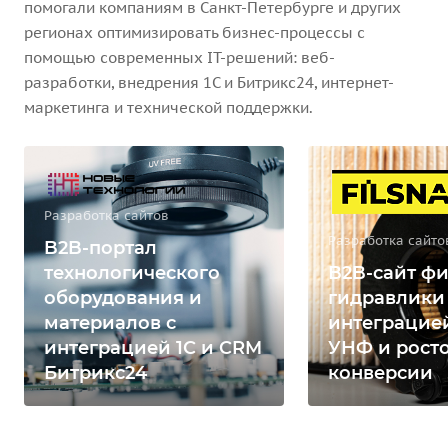
помогали компаниям в Санкт-Петербурге и других
регионах оптимизировать бизнес-процессы с
помощью современных IT-решений: веб-
разработки, внедрения 1С и Битрикс24, интернет-
маркетинга и технической поддержки.
Разработка сайтов
Разработка сайто
B2B-портал
технологического
B2B-сайт фи
оборудования и
гидравлики
материалов с
интеграцией
интеграцией 1С и CRM
УНФ и рост
Битрикс24
конверсии