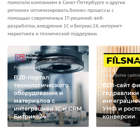
помогали компаниям в Санкт-Петербурге и других
регионах оптимизировать бизнес-процессы с
помощью современных IT-решений: веб-
разработки, внедрения 1С и Битрикс24, интернет-
маркетинга и технической поддержки.
Разработка сайтов
Разработка сайто
B2B-портал
технологического
B2B-сайт фи
оборудования и
гидравлики
материалов с
интеграцией
интеграцией 1С и CRM
УНФ и рост
Битрикс24
конверсии