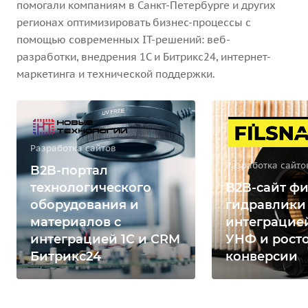
помогали компаниям в Санкт-Петербурге и других
регионах оптимизировать бизнес-процессы с
помощью современных IT-решений: веб-
разработки, внедрения 1С и Битрикс24, интернет-
маркетинга и технической поддержки.
Разработка сайтов
Разработка сайто
B2B-портал
технологического
B2B-сайт фи
оборудования и
гидравлики
материалов с
интеграцией
интеграцией 1С и CRM
УНФ и рост
Битрикс24
конверсии